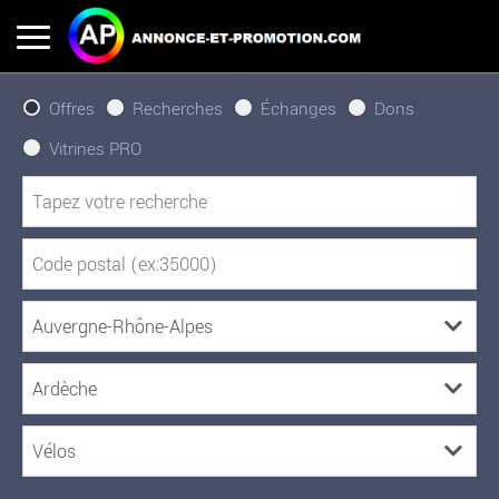
Offres
Recherches
Échanges
Dons
Vitrines PRO