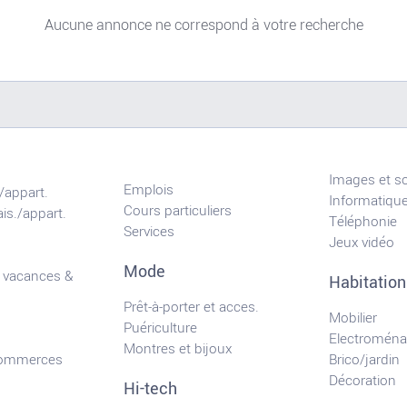
Aucune annonce ne correspond à votre recherche
Images et s
Emplois
/appart.
Informatiqu
Cours particuliers
is./appart.
Téléphonie
Services
Jeux vidéo
Mode
 vacances &
Habitation
Prêt-à-porter et acces.
Mobilier
Puériculture
Electroména
Montres et bijoux
commerces
Brico/jardin
Décoration
Hi-tech