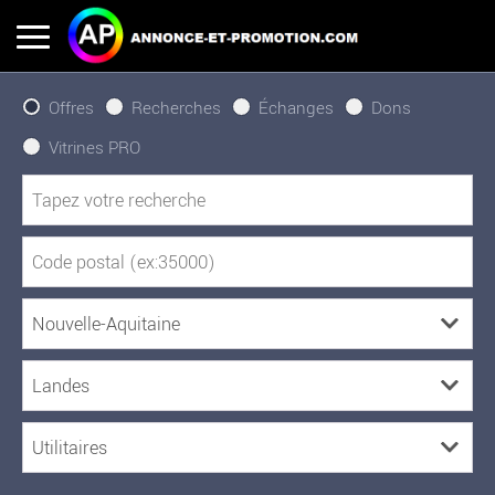
Offres
Recherches
Échanges
Dons
Vitrines PRO