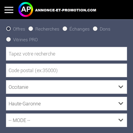
Offres
Recherches
Échanges
Dons
Vitrines PRO