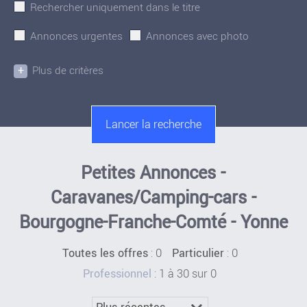
Rechercher uniquement dans le titre
Annonces urgentes
Annonces avec photo
+
Plus de critères
Petites Annonces -
Caravanes/Camping-cars -
Bourgogne-Franche-Comté - Yonne
:
0
: 0
Toutes les offres
Particulier
: 1 à 30 sur 0
Professionnel