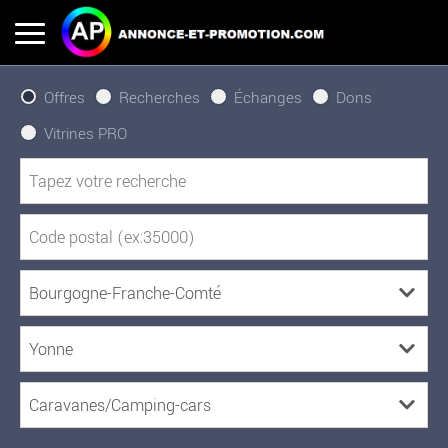
Offres
Recherches
Échanges
Dons
Vitrines PRO