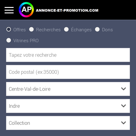
Offres
Recherches
Échanges
Dons
Vitrines PRO