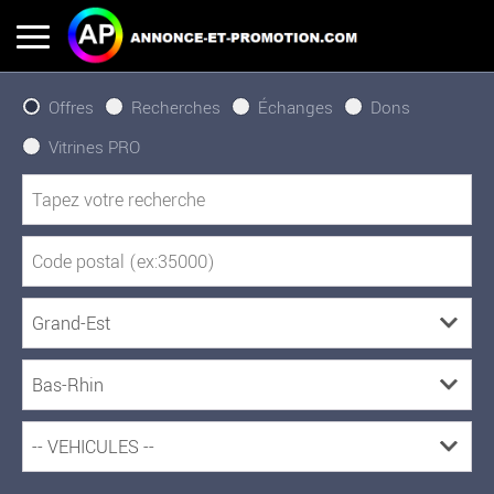
Offres
Recherches
Échanges
Dons
Vitrines PRO