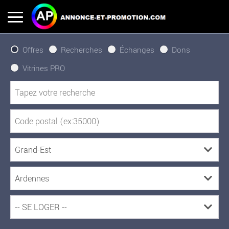
Offres
Recherches
Échanges
Dons
Vitrines PRO