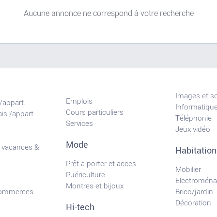
Aucune annonce ne correspond à votre recherche
Images et s
Emplois
/appart.
Informatiqu
Cours particuliers
is./appart.
Téléphonie
Services
Jeux vidéo
Mode
 vacances &
Habitation
Prêt-à-porter et acces.
Mobilier
Puériculture
Electroména
Montres et bijoux
commerces
Brico/jardin
Décoration
Hi-tech