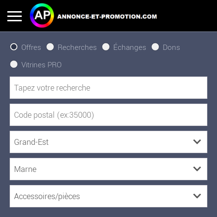
Offres
Recherches
Échanges
Dons
Vitrines PRO