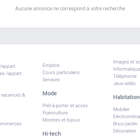
Aucune annonce ne correspond à votre recherche
Images et s
Emplois
/appart.
Informatiqu
Cours particuliers
is./appart.
Téléphonie
Services
Jeux vidéo
Mode
 vacances &
Habitation
Prêt-à-porter et acces.
Mobilier
Puériculture
Electroména
Montres et bijoux
commerces
Brico/jardin
Décoration
Hi-tech