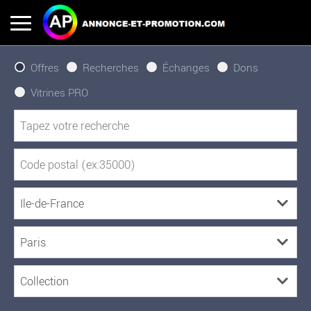
Offres
Recherches
Échanges
Dons
Vitrines PRO