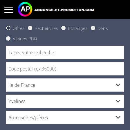
Offres
Recherches
Échanges
Dons
Vitrines PRO