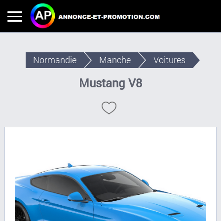
Normandie
Manche
Voitures
Mustang V8