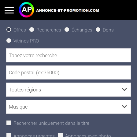
Offres
Recherches
Échanges
Dons
Vitrines PRO
Rechercher uniquement dans le titre
Annonces urgentes
Annonces avec photo