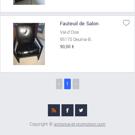
Fauteuil de Salon
Val-d'Oise
95170 Deuil-la-B...
90,00 €
<
1
>
Copyright ©
annonce-et-promotion.com