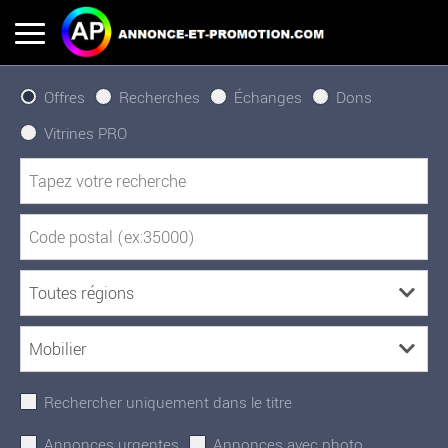
Offres
Recherches
Échanges
Dons
Vitrines PRO
Rechercher uniquement dans le titre
Annonces urgentes
Annonces avec photo