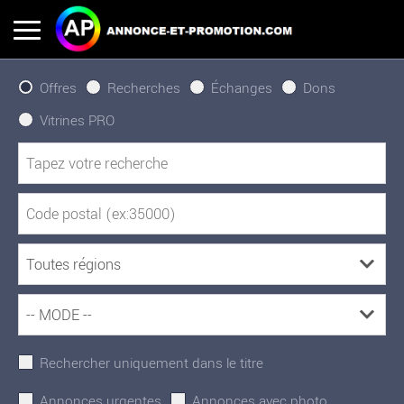
Offres
Recherches
Échanges
Dons
Vitrines PRO
Rechercher uniquement dans le titre
Annonces urgentes
Annonces avec photo