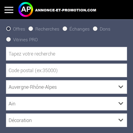
Offres
Recherches
Échanges
Dons
Vitrines PRO