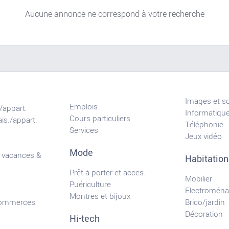
Aucune annonce ne correspond à votre recherche
Images et s
Emplois
/appart.
Informatiqu
Cours particuliers
is./appart.
Téléphonie
Services
Jeux vidéo
Mode
 vacances &
Habitation
Prêt-à-porter et acces.
Mobilier
Puériculture
Electroména
Montres et bijoux
commerces
Brico/jardin
Décoration
Hi-tech