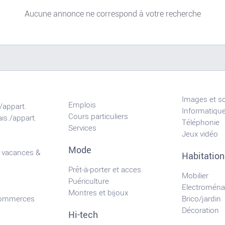
Aucune annonce ne correspond à votre recherche
Images et s
Emplois
/appart.
Informatiqu
Cours particuliers
is./appart.
Téléphonie
Services
Jeux vidéo
Mode
 vacances &
Habitation
Prêt-à-porter et acces.
Mobilier
Puériculture
Electroména
Montres et bijoux
commerces
Brico/jardin
Décoration
Hi-tech