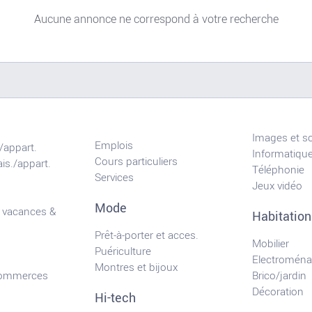
Aucune annonce ne correspond à votre recherche
Images et s
Emplois
/appart.
Informatiqu
Cours particuliers
is./appart.
Téléphonie
Services
Jeux vidéo
Mode
 vacances &
Habitation
Prêt-à-porter et acces.
Mobilier
Puériculture
Electroména
Montres et bijoux
commerces
Brico/jardin
Décoration
Hi-tech