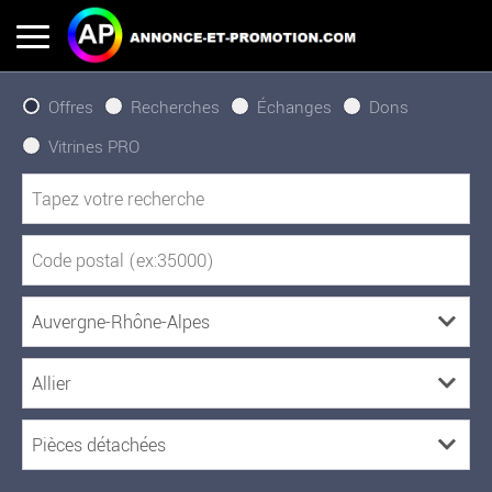
Offres
Recherches
Échanges
Dons
Vitrines PRO