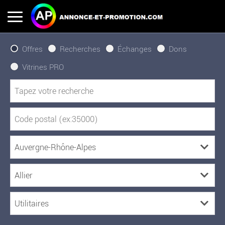
Offres
Recherches
Échanges
Dons
Vitrines PRO