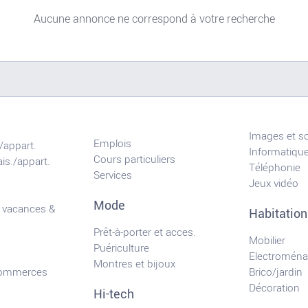
Aucune annonce ne correspond à votre recherche
Images et s
Emplois
/appart.
Informatiqu
Cours particuliers
is./appart.
Téléphonie
Services
Jeux vidéo
Mode
 vacances &
Habitation
Prêt-à-porter et acces.
Mobilier
Puériculture
Electroména
Montres et bijoux
commerces
Brico/jardin
Décoration
Hi-tech