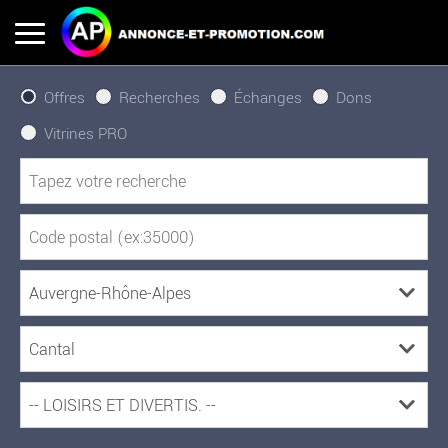
Offres
Recherches
Échanges
Dons
Vitrines PRO