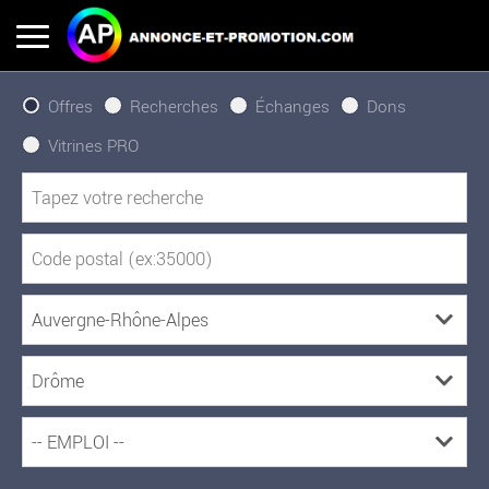
Offres
Recherches
Échanges
Dons
Vitrines PRO