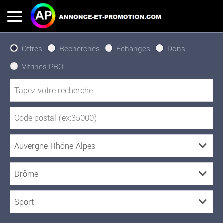
Offres
Recherches
Échanges
Dons
Vitrines PRO