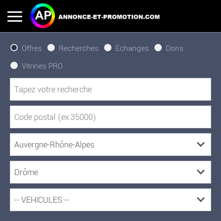
Offres
Recherches
Échanges
Dons
Vitrines PRO