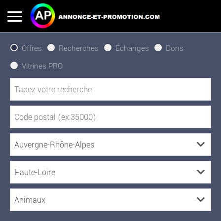
Offres
Recherches
Échanges
Dons
Vitrines PRO