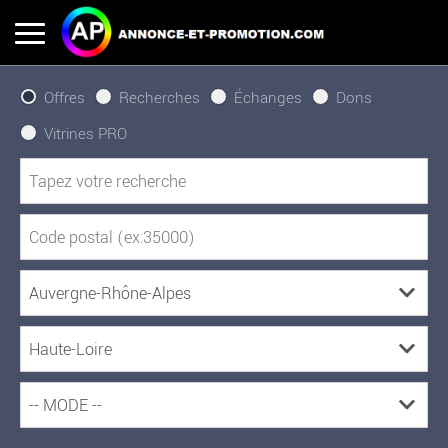
Offres
Recherches
Échanges
Dons
Vitrines PRO