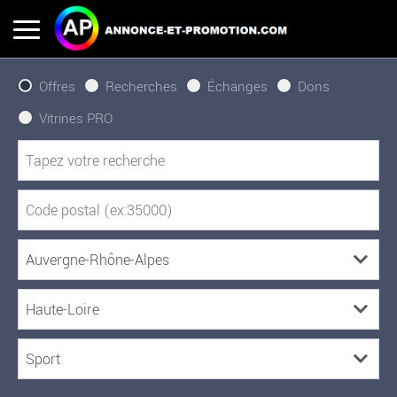
Offres
Recherches
Échanges
Dons
Vitrines PRO