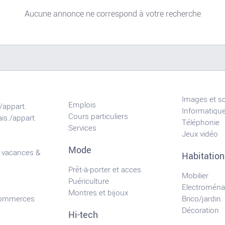
Aucune annonce ne correspond à votre recherche
Images et s
Emplois
/appart.
Informatiqu
Cours particuliers
is./appart.
Téléphonie
Services
Jeux vidéo
Mode
 vacances &
Habitation
Prêt-à-porter et acces.
Mobilier
Puériculture
Electroména
Montres et bijoux
commerces
Brico/jardin
Décoration
Hi-tech