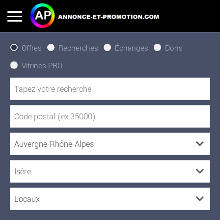
Offres
Recherches
Échanges
Dons
Vitrines PRO