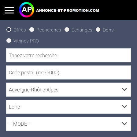
Offres
Recherches
Échanges
Dons
Vitrines PRO