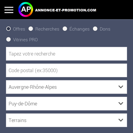
Offres
Recherches
Échanges
Dons
Vitrines PRO