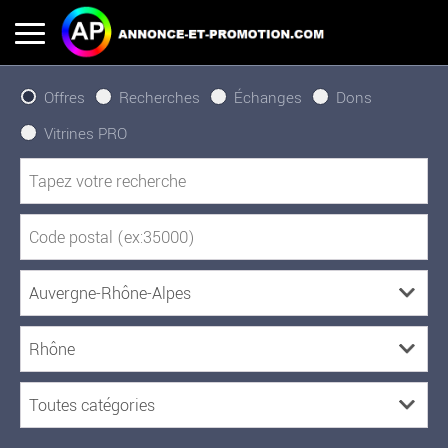
Offres
Recherches
Échanges
Dons
Vitrines PRO