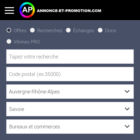
Offres
Recherches
Échanges
Dons
Vitrines PRO