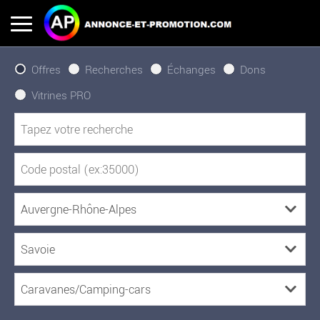
Offres
Recherches
Échanges
Dons
Vitrines PRO