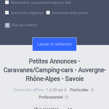
Rechercher uniquement dans le titre
Annonces urgentes
Annonces avec photo
+
Plus de critères
Petites Annonces -
Caravanes/Camping-cars - Auvergne-
Rhône-Alpes - Savoie
:
1 à 30 sur 0
: 0
Toutes les offres
Particulier
: 0
Professionnel