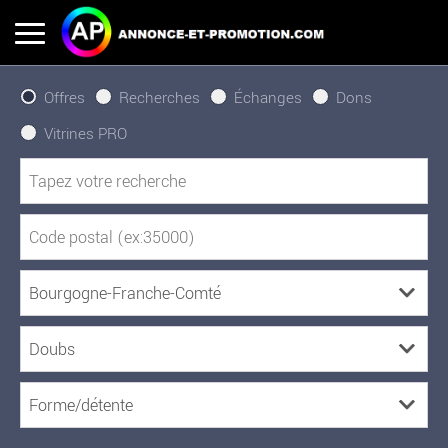
Offres
Recherches
Échanges
Dons
Vitrines PRO