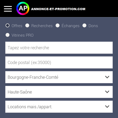
Offres
Recherches
Échanges
Dons
Vitrines PRO