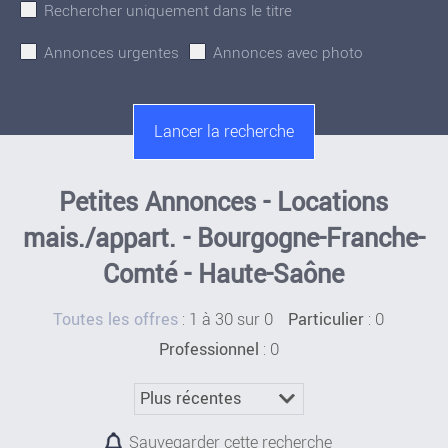
Rechercher uniquement dans le titre
Annonces urgentes
Annonces avec photo
Petites Annonces - Locations
mais./appart. - Bourgogne-Franche-
Comté - Haute-Saône
:
1 à 30 sur 0
: 0
Toutes les offres
Particulier
: 0
Professionnel
Sauvegarder cette recherche