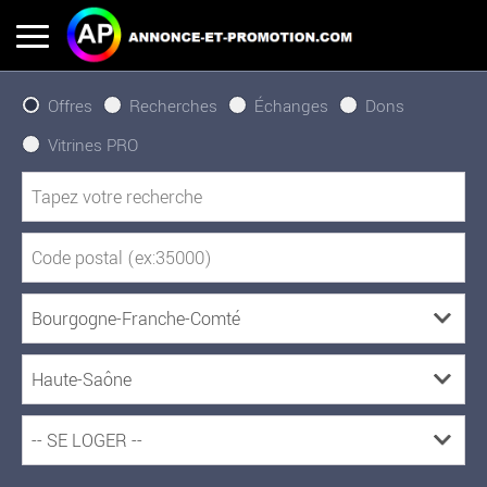
Offres
Recherches
Échanges
Dons
Vitrines PRO