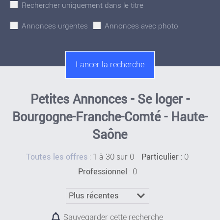
Rechercher uniquement dans le titre
Annonces urgentes
Annonces avec photo
Petites Annonces - Se loger -
Bourgogne-Franche-Comté - Haute-
Saône
:
1 à 30 sur 0
: 0
Toutes les offres
Particulier
: 0
Professionnel
Sauvegarder cette recherche