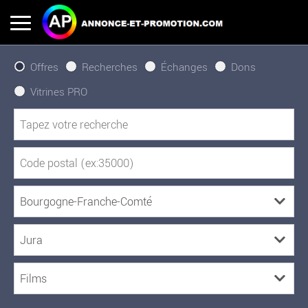
Offres
Recherches
Échanges
Dons
Vitrines PRO