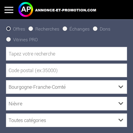
Offres
Recherches
Échanges
Dons
Vitrines PRO