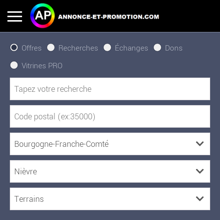
Offres
Recherches
Échanges
Dons
Vitrines PRO