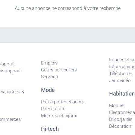
Aucune annonce ne correspond à votre recherche
Images et s
Emplois
/appart.
Informatiqu
Cours particuliers
is./appart.
Téléphonie
Services
Jeux vidéo
Mode
 vacances &
Habitation
Prêt-à-porter et acces.
Mobilier
Puériculture
Electroména
Montres et bijoux
commerces
Brico/jardin
Décoration
Hi-tech