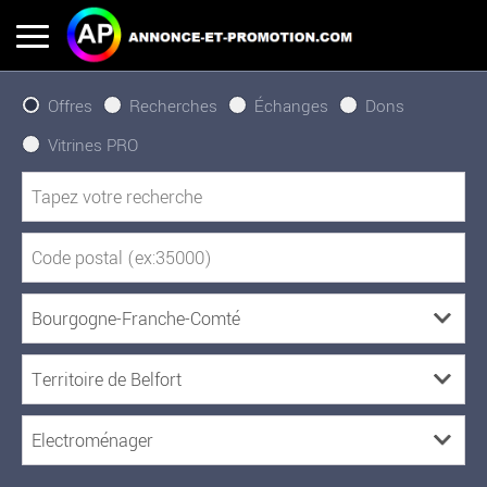
Offres
Recherches
Échanges
Dons
Vitrines PRO