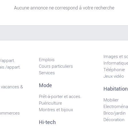
Aucune annonce ne correspond à votre recherche
Images et s
Emplois
/appart.
Informatiqu
Cours particuliers
is./appart.
Téléphonie
Services
Jeux vidéo
Mode
 vacances &
Habitation
Prêt-à-porter et acces.
Mobilier
Puériculture
Electroména
Montres et bijoux
commerces
Brico/jardin
Décoration
Hi-tech