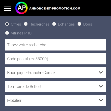
Offres
Recherches
Échanges
Dons
Vitrines PRO