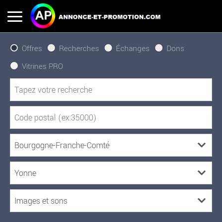
Offres
Recherches
Échanges
Dons
Vitrines PRO