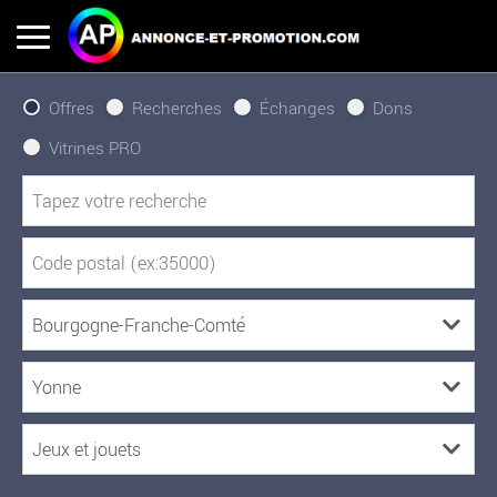
Offres
Recherches
Échanges
Dons
Vitrines PRO